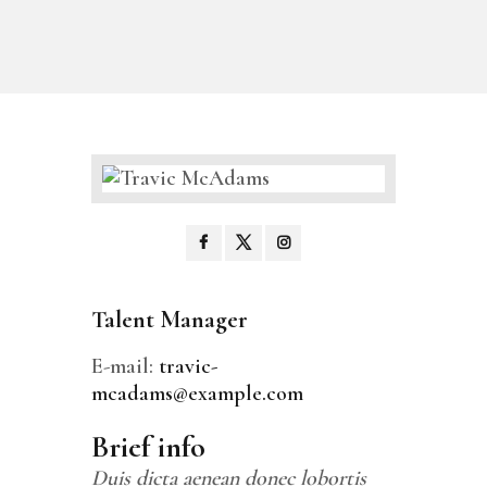
Talent Manager
E-mail:
travic-
mcadams@example.com
Brief info
Duis dicta aenean donec lobortis