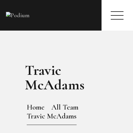
HOME
ABOUT
Travic
PAGES
MODELS
McAdams
EVENTS
BLOG
SHOP
Home
All Team
CONTACTS
Travic McAdams